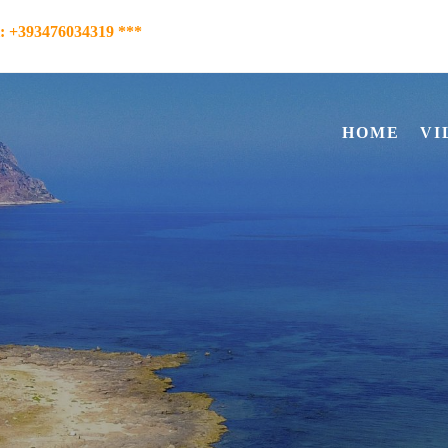
l: +393476034319 ***
HOME
VI
vacanza