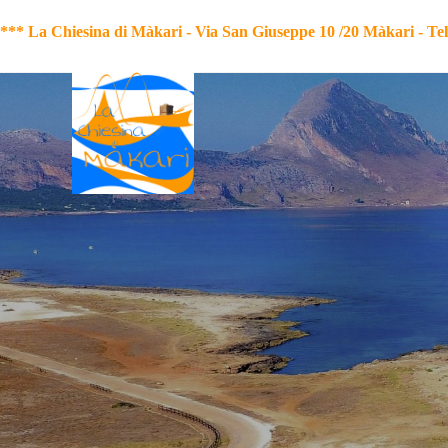
*** La Chiesina di Màkari - Via San Giuseppe 10 /20 Màkari
-
Te